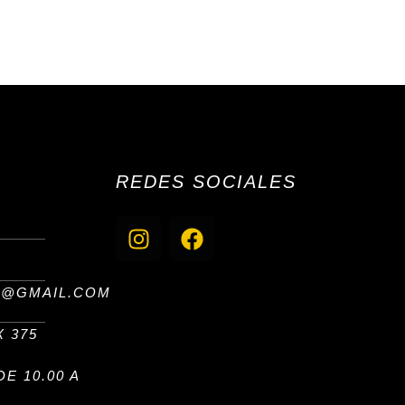
REDES SOCIALES
I
F
n
a
s
c
t
e
S@GMAIL.COM
a
b
g
o
 375
r
o
a
k
E 10.00 A