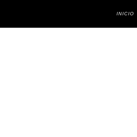
Ir
al
INICIO
contenido